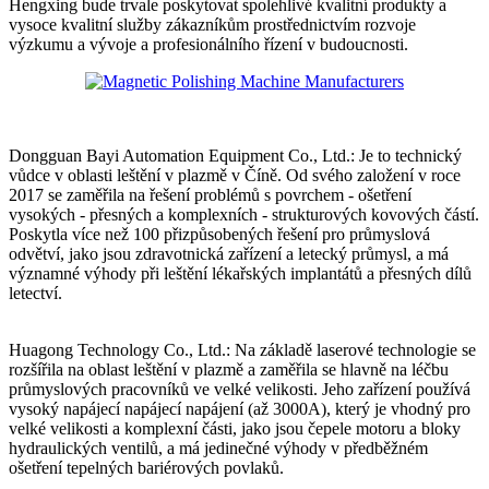
Hengxing bude trvale poskytovat spolehlivé kvalitní produkty a
vysoce kvalitní služby zákazníkům prostřednictvím rozvoje
výzkumu a vývoje a profesionálního řízení v budoucnosti.
Dongguan Bayi Automation Equipment Co., Ltd.: Je to technický
vůdce v oblasti leštění v plazmě v Číně. Od svého založení v roce
2017 se zaměřila na řešení problémů s povrchem - ošetření
vysokých - přesných a komplexních - strukturových kovových částí.
Poskytla více než 100 přizpůsobených řešení pro průmyslová
odvětví, jako jsou zdravotnická zařízení a letecký průmysl, a má
významné výhody při leštění lékařských implantátů a přesných dílů
letectví.
Huagong Technology Co., Ltd.: Na základě laserové technologie se
rozšířila na oblast leštění v plazmě a zaměřila se hlavně na léčbu
průmyslových pracovníků ve velké velikosti. Jeho zařízení používá
vysoký napájecí napájecí napájení (až 3000A), který je vhodný pro
velké velikosti a komplexní části, jako jsou čepele motoru a bloky
hydraulických ventilů, a má jedinečné výhody v předběžném
ošetření tepelných bariérových povlaků.