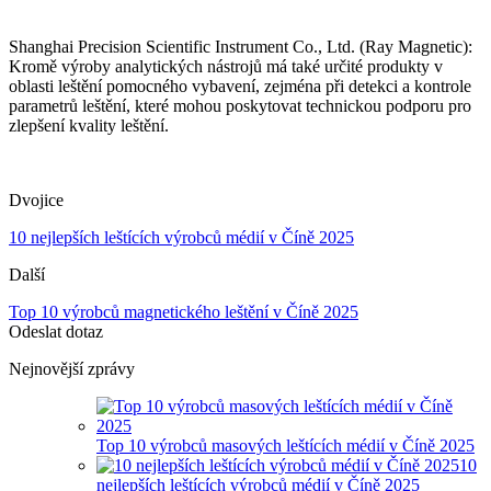
Shanghai Precision Scientific Instrument Co., Ltd. (Ray Magnetic):
Kromě výroby analytických nástrojů má také určité produkty v
oblasti leštění pomocného vybavení, zejména při detekci a kontrole
parametrů leštění, které mohou poskytovat technickou podporu pro
zlepšení kvality leštění.
Dvojice
10 nejlepších leštících výrobců médií v Číně 2025
Další
Top 10 výrobců magnetického leštění v Číně 2025
Odeslat dotaz
Nejnovější zprávy
Top 10 výrobců masových leštících médií v Číně 2025
10
nejlepších leštících výrobců médií v Číně 2025