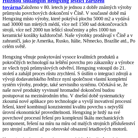
Huzhou shuanglin hengxing leštící zařízení
továrna
Založeno v 80. letech je jednou z dobře známých výroby
průmyslu povrchových dokončení v Číně. V současné době má
Hengxing místo výroby, které pokrývá plochu 5000 m2 a vydává
nad 30000 tun mletých médií, více než 1500 sad dokončovacích
strojů, více než 2000 tun leštící sloučeniny a přes 1000 tun
keramické korálky každoročně. Naše výrobky prodávají v Číně a v
zahraničí, jako je Amerika, Rusko, Itálie, Německo, Brazílie atd., Po
celém světě.
Hengxing věnuje poskytování vysoce kvalitních produktů a
pokročilých technologií na leštění povrchu pro zákazníky a výrobce
ze všech typů průmyslových odvětví. Hengxing vstoupil do 21.
století a zahájil proces růstu zrychlení. S úsilím o integraci zdrojů a
vývoji dodavatelského řetězce nyní společnost vlastní kompletní
systém výroby, prodeje, také servisního systému. Očekává se, že
naše nové produkty vyvinuté hromadné dokončení budou
postupovat na mezinárodním trhu. V dnešní době systematicky
zkoumá nové aplikace pro technologie a vyvíjí inovativní procesní
řešení, které kombinují konzistentní kvalitu povrchu s nejvyšší
úrovní ekonomické proveditelnosti. Hengxing je hrdý na své
povrchové procesní řešení pro komplexní škálu mechanických
komponent, řešení na míru na míru od malých strojních příslušenství
pro strojní zařízení až po obrovské obsazení letadlových motorů.