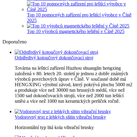
Top 10 pomocných zařízení pro leštící výrobce v Číně
2025
Top 10 výrobců magnetického leštění v Číně 2025
Doporučeno
Odstředivý kotoučový dokončovací stroj
Továrna na lešticí zařízení Huzhou shuanglin hengxing
založená v 80. letech 20. století je jednou z dobře známých
výrobců povrchových úprav v Číně. V současné době má
HENGXING výrobní závod, který pokrývá plochu 5000 m2
a produkuje více než 30000 tun brusných médií, více než
1500 sad dokončovacích strojů, více než 2000 tun leštící
směsi a více než 1000 tun keramických perliček ročně.
Vodorovný text z lehkých slitin vibrační brusky
Horizontální typ litá kola vibrační brusky