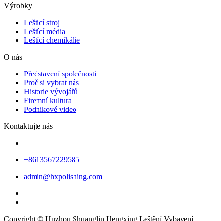
Výrobky
Lešticí stroj
Leštící média
Leštící chemikálie
O nás
Představení společnosti
Proč si vybrat nás
Historie vývojářů
Firemní kultura
Podnikové video
Kontaktujte nás
+8613567229585
admin@hxpolishing.com
Copyright © Huzhou Shuanglin Hengxing Leštění Vybavení