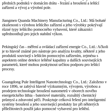
předních podniků v domácím drátu - řezání a broušení a leštící
zařízení a vývoj a výrobní pole.
Jiangmen Quanda Machinery Manufacturing Co., Ltd.: Má bohaté
zkušenosti s výrobou leštícího zařízení a jeho výrobky pokrývají
různé typy leštícího pomocného vybavení, které zákazníci
upřednostňují pro jejich stabilní výkon.
Pekingský čas - měření a ovládací zařízení energie Co., Ltd.: Ačkoli
je to hlavně známé pro nástroje pro analýzu kvality, některé z jeho
produktů souvisejí s leštícím pomocným zařízením, zejména s
aspektem online detekce leštěné kapaliny a dalších souvisejících
parametrů, které mohou poskytnout určitou podporu pro leštící
procesy.
Guangdong Pule Intelligent Nanotechnology Co., Ltd.: Založeno v
roce 1896, se zabývá hlavně výzkumným, vývojem, výrobou a
prodejem technologie broušení nanometrů v oborech nového
energetického lithia - bateriové materiály, rozsáhlý chemický
průmysl a zdravotní péči. Poskytuje celková řešení pro inteligentní
systémy broušení a jeho související produkty lze při některých
příležitostech použít jako pomocné vybavení pro leštění.