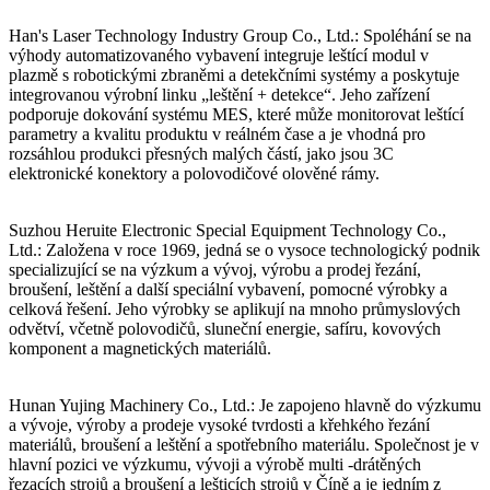
Han's Laser Technology Industry Group Co., Ltd.: Spoléhání se na
výhody automatizovaného vybavení integruje leštící modul v
plazmě s robotickými zbraněmi a detekčními systémy a poskytuje
integrovanou výrobní linku „leštění + detekce“. Jeho zařízení
podporuje dokování systému MES, které může monitorovat leštící
parametry a kvalitu produktu v reálném čase a je vhodná pro
rozsáhlou produkci přesných malých částí, jako jsou 3C
elektronické konektory a polovodičové olověné rámy.
Suzhou Heruite Electronic Special Equipment Technology Co.,
Ltd.: Založena v roce 1969, jedná se o vysoce technologický podnik
specializující se na výzkum a vývoj, výrobu a prodej řezání,
broušení, leštění a další speciální vybavení, pomocné výrobky a
celková řešení. Jeho výrobky se aplikují na mnoho průmyslových
odvětví, včetně polovodičů, sluneční energie, safíru, kovových
komponent a magnetických materiálů.
Hunan Yujing Machinery Co., Ltd.: Je zapojeno hlavně do výzkumu
a vývoje, výroby a prodeje vysoké tvrdosti a křehkého řezání
materiálů, broušení a leštění a spotřebního materiálu. Společnost je v
hlavní pozici ve výzkumu, vývoji a výrobě multi -drátěných
řezacích strojů a broušení a lešticích strojů v Číně a je jedním z