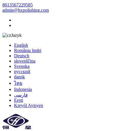
8613567229585
admin@hxpolishing.com
Jazyk
English
România limbi
Deutsch
slovenščina
Svenska
русский
dansk
ไทย
Indonesia
فارسی
Eesti
Kreyòl Ayisyen