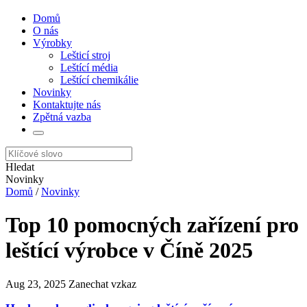
Domů
O nás
Výrobky
Lešticí stroj
Leštící média
Leštící chemikálie
Novinky
Kontaktujte nás
Zpětná vazba
Hledat
Novinky
Domů
/
Novinky
Top 10 pomocných zařízení pro
leštící výrobce v Číně 2025
Aug 23, 2025
Zanechat vzkaz